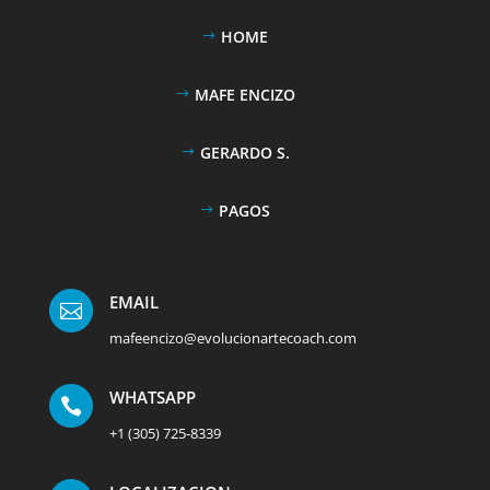
HOME
MAFE ENCIZO
GERARDO S.
PAGOS
EMAIL

mafeencizo@evolucionartecoach.com
WHATSAPP

+1 (305) 725-8339