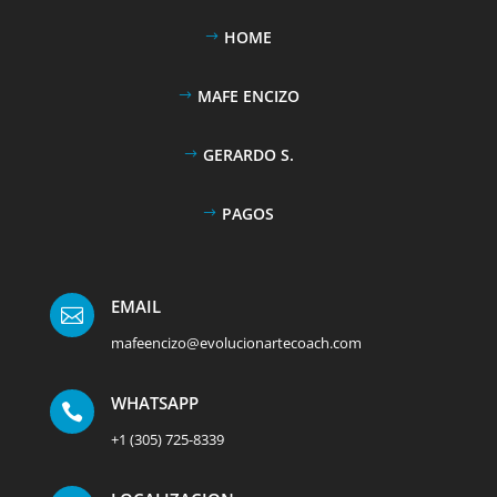
HOME
MAFE ENCIZO
GERARDO S.
PAGOS
EMAIL

mafeencizo@evolucionartecoach.com
WHATSAPP

+1 (305) 725-8339