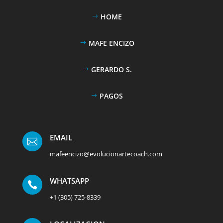
HOME
MAFE ENCIZO
GERARDO S.
PAGOS
EMAIL

mafeencizo@evolucionartecoach.com
WHATSAPP

+1 (305) 725-8339