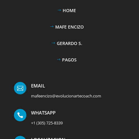
HOME
MAFE ENCIZO
GERARDO S.
PAGOS
EMAIL

mafeencizo@evolucionartecoach.com
WHATSAPP

+1 (305) 725-8339