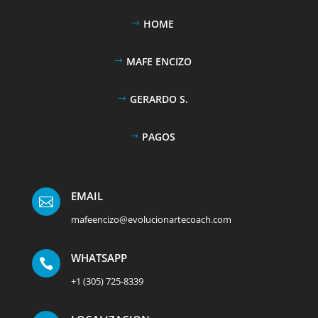
HOME
MAFE ENCIZO
GERARDO S.
PAGOS
EMAIL

mafeencizo@evolucionartecoach.com
WHATSAPP

+1 (305) 725-8339