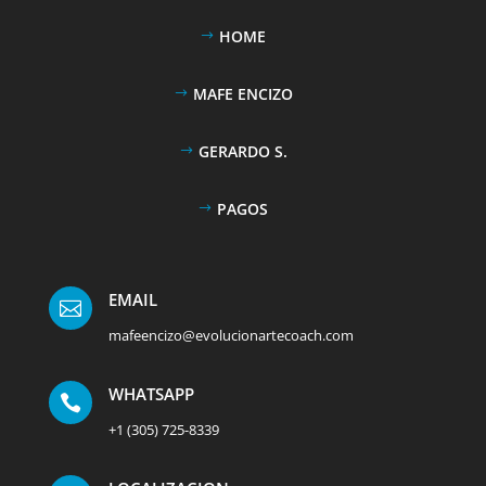
HOME
MAFE ENCIZO
GERARDO S.
PAGOS
EMAIL

mafeencizo@evolucionartecoach.com
WHATSAPP

+1 (305) 725-8339