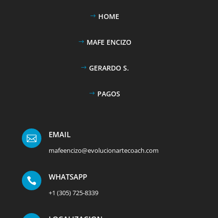
HOME
MAFE ENCIZO
GERARDO S.
PAGOS
EMAIL

mafeencizo@evolucionartecoach.com
WHATSAPP

+1 (305) 725-8339