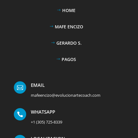
HOME
MAFE ENCIZO
GERARDO S.
PAGOS
EMAIL

mafeencizo@evolucionartecoach.com
WHATSAPP

+1 (305) 725-8339