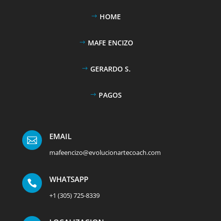
HOME
MAFE ENCIZO
GERARDO S.
PAGOS
EMAIL

mafeencizo@evolucionartecoach.com
WHATSAPP

+1 (305) 725-8339