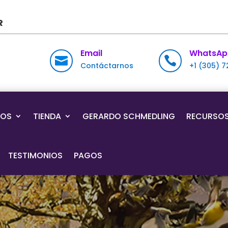
R
Email
WhatsAp


Contáctarnos
+1 (305) 
IOS
TIENDA
GERARDO SCHMEDLING
RECURSO
TESTIMONIOS
PAGOS