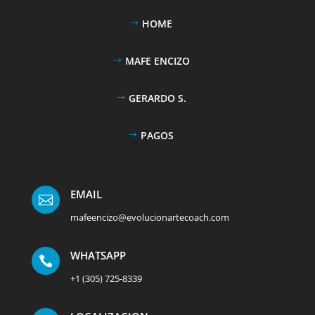
HOME
MAFE ENCIZO
GERARDO S.
PAGOS
EMAIL

mafeencizo@evolucionartecoach.com
WHATSAPP

+1 (305) 725-8339