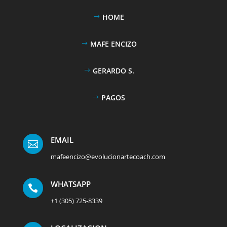
HOME
MAFE ENCIZO
GERARDO S.
PAGOS
EMAIL

mafeencizo@evolucionartecoach.com
WHATSAPP

+1 (305) 725-8339