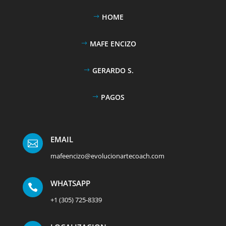
HOME
MAFE ENCIZO
GERARDO S.
PAGOS
EMAIL

mafeencizo@evolucionartecoach.com
WHATSAPP

+1 (305) 725-8339