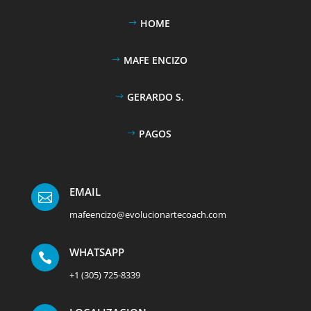
HOME
MAFE ENCIZO
GERARDO S.
PAGOS
EMAIL

mafeencizo@evolucionartecoach.com
WHATSAPP

+1 (305) 725-8339