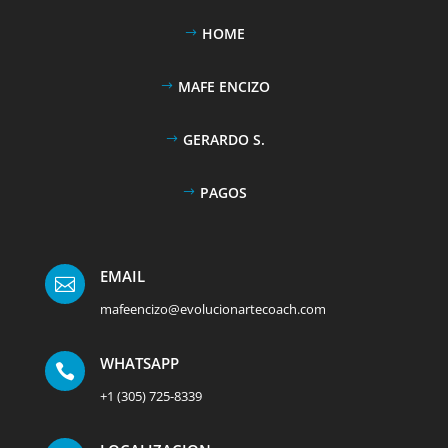
HOME
MAFE ENCIZO
GERARDO S.
PAGOS
EMAIL

mafeencizo@evolucionartecoach.com
WHATSAPP

+1 (305) 725-8339