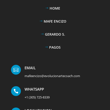
HOME
MAFE ENCIZO
GERARDO S.
PAGOS
EMAIL

mafeencizo@evolucionartecoach.com
WHATSAPP

+1 (305) 725-8339