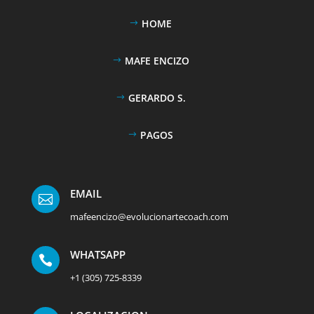
HOME
MAFE ENCIZO
GERARDO S.
PAGOS
EMAIL

mafeencizo@evolucionartecoach.com
WHATSAPP

+1 (305) 725-8339