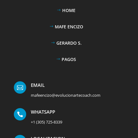
HOME
MAFE ENCIZO
GERARDO S.
PAGOS
EMAIL

mafeencizo@evolucionartecoach.com
WHATSAPP

+1 (305) 725-8339