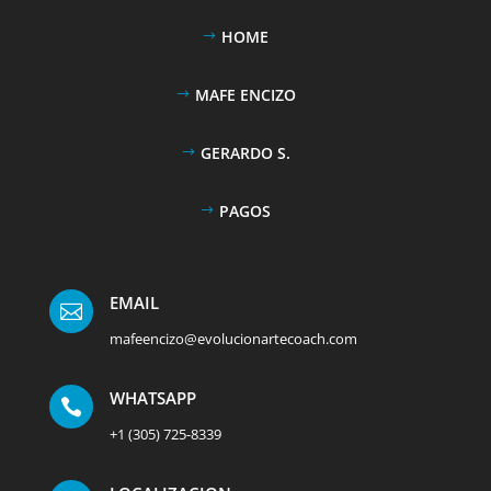
HOME
MAFE ENCIZO
GERARDO S.
PAGOS
EMAIL

mafeencizo@evolucionartecoach.com
WHATSAPP

+1 (305) 725-8339