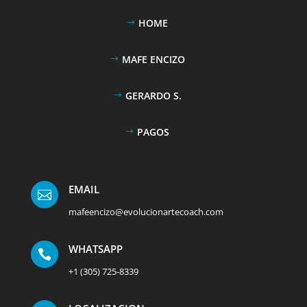
HOME
MAFE ENCIZO
GERARDO S.
PAGOS
EMAIL

mafeencizo@evolucionartecoach.com
WHATSAPP

+1 (305) 725-8339