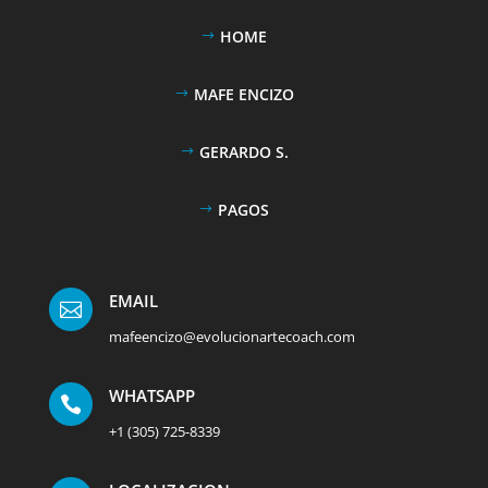
HOME
MAFE ENCIZO
GERARDO S.
PAGOS
EMAIL

mafeencizo@evolucionartecoach.com
WHATSAPP

+1 (305) 725-8339