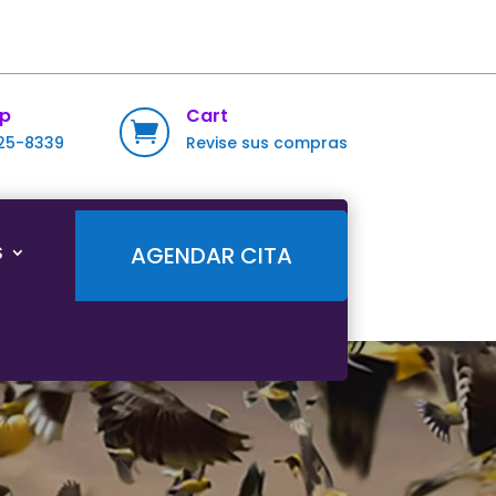
p
Cart

725-8339
Revise sus compras
S
AGENDAR CITA