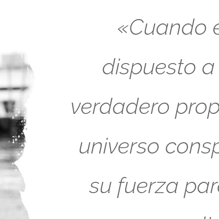
«Cuando es
dispuesto a
verdadero propó
universo cons
su fuerza pa