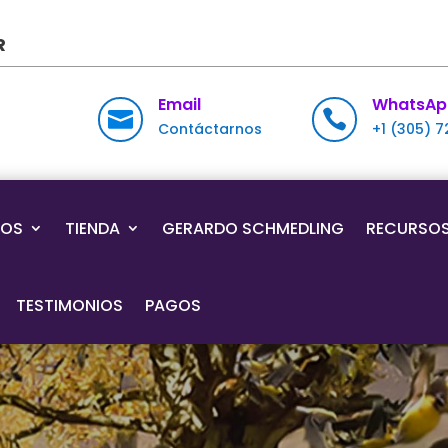
R
Email
WhatsAp


Contáctarnos
+1 (305) 
IOS
TIENDA
GERARDO SCHMEDLING
RECURSO
TESTIMONIOS
PAGOS