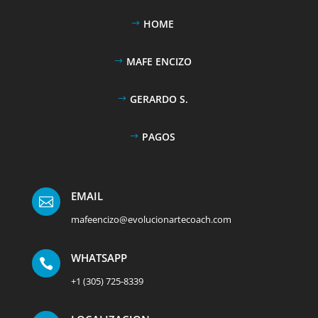
HOME
MAFE ENCIZO
GERARDO S.
PAGOS
EMAIL

mafeencizo@evolucionartecoach.com
WHATSAPP

+1 (305) 725-8339