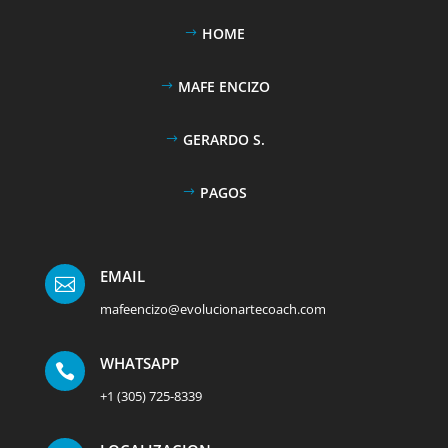
HOME
MAFE ENCIZO
GERARDO S.
PAGOS
EMAIL

mafeencizo@evolucionartecoach.com
WHATSAPP

+1 (305) 725-8339