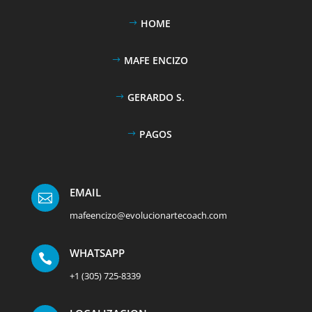
HOME
MAFE ENCIZO
GERARDO S.
PAGOS
EMAIL

mafeencizo@evolucionartecoach.com
WHATSAPP

+1 (305) 725-8339