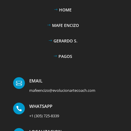
HOME
MAFE ENCIZO
GERARDO S.
PAGOS
EMAIL

mafeencizo@evolucionartecoach.com
WHATSAPP

+1 (305) 725-8339