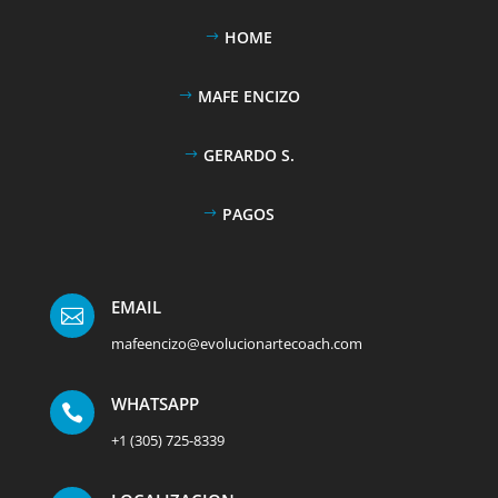
HOME
MAFE ENCIZO
GERARDO S.
PAGOS
EMAIL

mafeencizo@evolucionartecoach.com
WHATSAPP

+1 (305) 725-8339