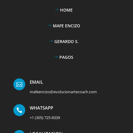
HOME
MAFE ENCIZO
GERARDO S.
PAGOS
EMAIL

mafeencizo@evolucionartecoach.com
WHATSAPP

+1 (305) 725-8339