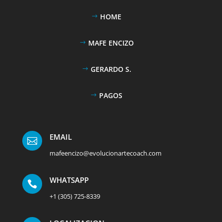
HOME
MAFE ENCIZO
GERARDO S.
PAGOS
EMAIL

mafeencizo@evolucionartecoach.com
WHATSAPP

+1 (305) 725-8339