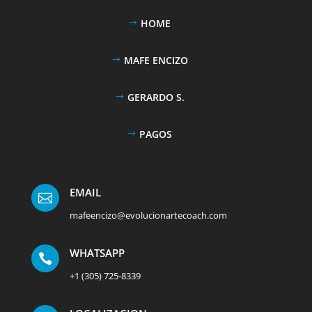
HOME
MAFE ENCIZO
GERARDO S.
PAGOS
EMAIL

mafeencizo@evolucionartecoach.com
WHATSAPP

+1 (305) 725-8339