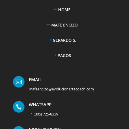
HOME
MAFE ENCIZO
GERARDO S.
PAGOS
EMAIL

mafeencizo@evolucionartecoach.com
WHATSAPP

+1 (305) 725-8339