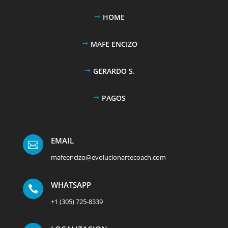
HOME
MAFE ENCIZO
GERARDO S.
PAGOS
EMAIL

mafeencizo@evolucionartecoach.com
WHATSAPP

+1 (305) 725-8339