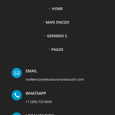
HOME
MAFE ENCIZO
GERARDO S.
PAGOS
EMAIL

mafeencizo@evolucionartecoach.com
WHATSAPP

+1 (305) 725-8339