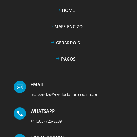
HOME
MAFE ENCIZO
GERARDO S.
PAGOS
EMAIL

mafeencizo@evolucionartecoach.com
WHATSAPP

+1 (305) 725-8339