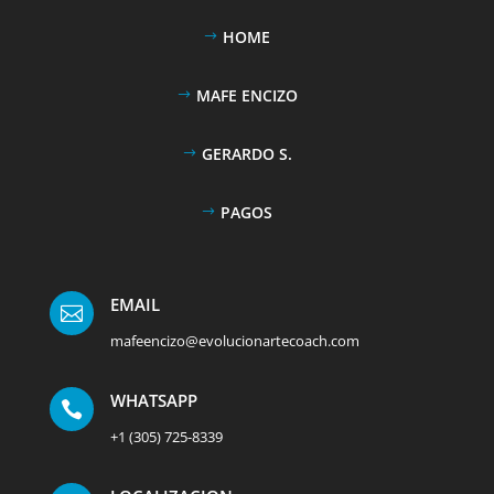
HOME
MAFE ENCIZO
GERARDO S.
PAGOS
EMAIL

mafeencizo@evolucionartecoach.com
WHATSAPP

+1 (305) 725-8339