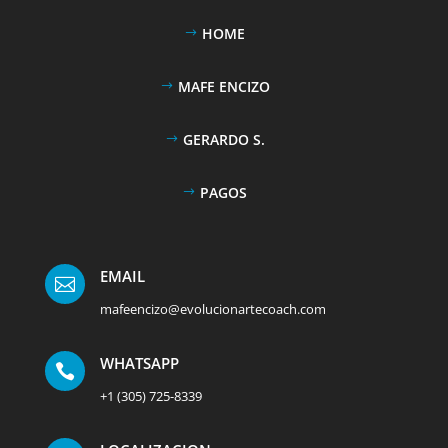
HOME
MAFE ENCIZO
GERARDO S.
PAGOS
EMAIL

mafeencizo@evolucionartecoach.com
WHATSAPP

+1 (305) 725-8339