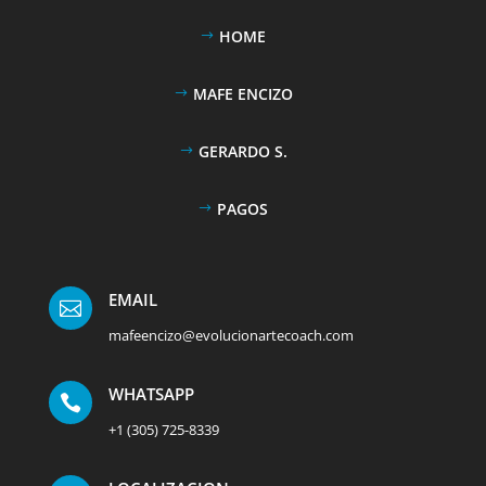
HOME
MAFE ENCIZO
GERARDO S.
PAGOS
EMAIL

mafeencizo@evolucionartecoach.com
WHATSAPP

+1 (305) 725-8339