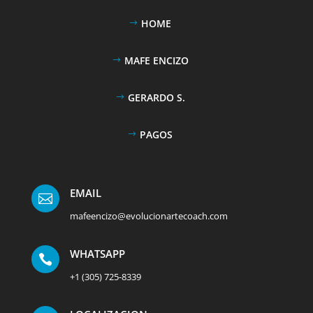
HOME
MAFE ENCIZO
GERARDO S.
PAGOS
EMAIL

mafeencizo@evolucionartecoach.com
WHATSAPP

+1 (305) 725-8339