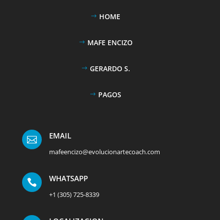
HOME
MAFE ENCIZO
GERARDO S.
PAGOS
EMAIL

mafeencizo@evolucionartecoach.com
WHATSAPP

+1 (305) 725-8339