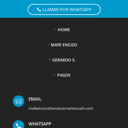
LLAMAR POR WHATSAPP
HOME
MAFE ENCIZO
GERARDO S.
PAGOS
EMAIL

mafeencizo@evolucionartecoach.com
WHATSAPP
