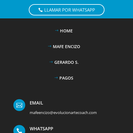
LLAMAR POR WHATSAPP
HOME
MAFE ENCIZO
GERARDO S.
PAGOS
EMAIL

mafeencizo@evolucionartecoach.com
WHATSAPP
