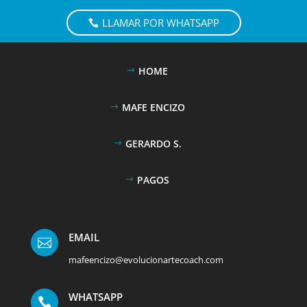
LLAMAR POR WHATSAPP
HOME
MAFE ENCIZO
GERARDO S.
PAGOS
EMAIL

mafeencizo@evolucionartecoach.com
WHATSAPP
