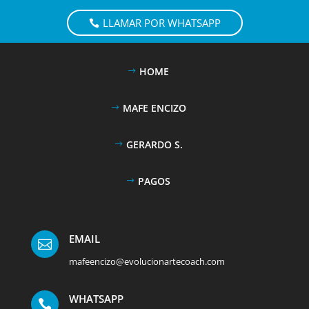
LLAMAR POR WHATSAPP
HOME
MAFE ENCIZO
GERARDO S.
PAGOS
EMAIL

mafeencizo@evolucionartecoach.com
WHATSAPP
