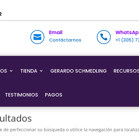
R
Email
WhatsAp


Contáctarnos
+1 (305) 
IOS
TIENDA
GERARDO SCHMEDLING
RECURSO
TESTIMONIOS
PAGOS
ultados
e de perfeccionar su búsqueda o utilice la navegación para localiza