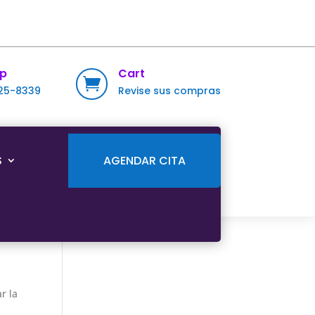
p
Cart

725-8339
Revise sus compras
S
AGENDAR CITA
r la