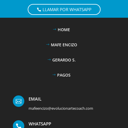
LLAMAR POR WHATSAPP
HOME
MAFE ENCIZO
GERARDO S.
PAGOS
EMAIL

mafeencizo@evolucionartecoach.com
WHATSAPP
