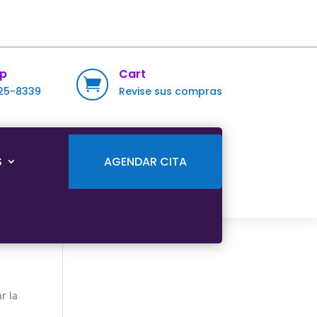
p
Cart

725-8339
Revise sus compras
S
AGENDAR CITA
r la