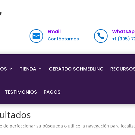
R
Email
WhatsAp


Contáctarnos
+1 (305) 
IOS
TIENDA
GERARDO SCHMEDLING
RECURSO
TESTIMONIOS
PAGOS
ultados
e de perfeccionar su búsqueda o utilice la navegación para localiza