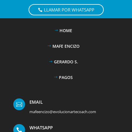
LLAMAR POR WHATSAPP
HOME
MAFE ENCIZO
GERARDO S.
PAGOS
EMAIL

mafeencizo@evolucionartecoach.com
WHATSAPP
