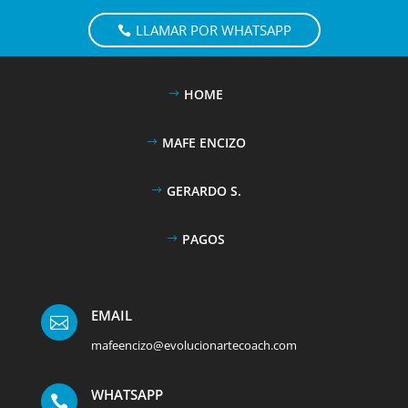
LLAMAR POR WHATSAPP
HOME
MAFE ENCIZO
GERARDO S.
PAGOS
EMAIL

mafeencizo@evolucionartecoach.com
WHATSAPP
