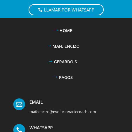
LLAMAR POR WHATSAPP
HOME
MAFE ENCIZO
GERARDO S.
PAGOS
EMAIL

mafeencizo@evolucionartecoach.com
WHATSAPP
