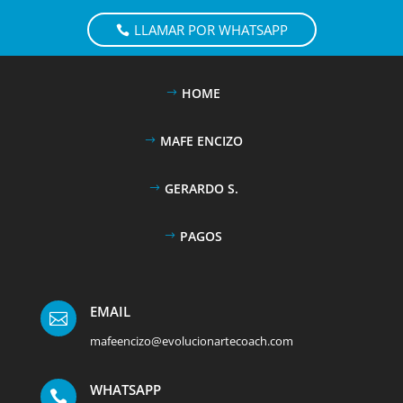
LLAMAR POR WHATSAPP
HOME
MAFE ENCIZO
GERARDO S.
PAGOS
EMAIL

mafeencizo@evolucionartecoach.com
WHATSAPP
